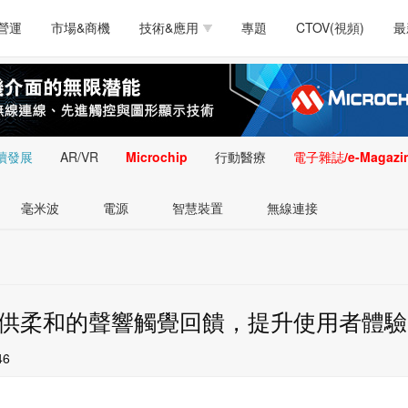
測試量測
通訊/網路
智慧設計
電源技術
汽車
營運
市場&商機
技術&應用
專題
CTOV(視頻)
最
軟體/工具
醫療電子
醫療電子
通訊&網路
介面
測試量測
通訊/網路
智慧設計
電源技術
汽車
人工智慧
安防監控
類比技術
LED/照明技術
微處
軟體/工具
醫療電子
醫療電子
通訊&網路
介面
嵌入技術
感測技術
量測
續發展
AR/VR
Microchip
行動醫療
電子雜誌/e-Magazi
人工智慧
安防監控
類比技術
LED/照明技術
微處
智慧型視覺影像/監
毫米波
電源
智慧裝置
無線連接
嵌入技術
感測技術
量測
控技術
智慧型視覺影像/監
控技術
 觸覺開關提供柔和的聲響觸覺回饋，提升使用者體驗
46