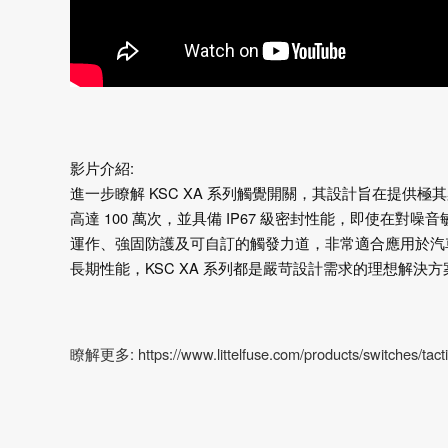
影片介紹:
進一步瞭解 KSC XA 系列觸覺開關，其設計旨在提
高達 100 萬次，並具備 IP67 級密封性能，即使在對
運作、強固防護及可自訂的觸發力道，非常適合應用於汽
長期性能，KSC XA 系列都是嚴苛設計需求的理想解
瞭解更多: https://www.littelfuse.com/products/switches/tactil