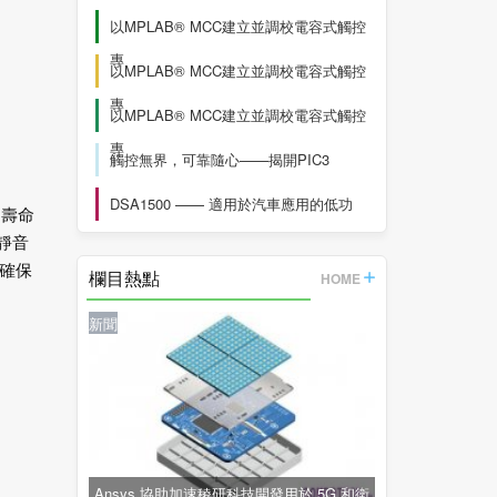
以MPLAB® MCC建立並調校電容式觸控
專
以MPLAB® MCC建立並調校電容式觸控
專
以MPLAB® MCC建立並調校電容式觸控
專
觸控無界，可靠隨心——揭開PIC3
DSA1500 —— 適用於汽車應用的低功
定壽命
具靜音
確保
欄目熱點
HOME
新聞
Ansys 協助加速稜研科技開發用於 5G 和衛