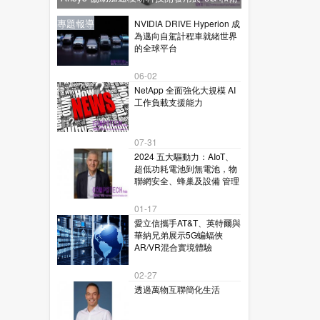
星通訊的下一代毫米波技術
新聞
新聞
專題報導
新聞
專題報導
NVIDIA DRIVE Hyperion 成
為邁向自駕計程車就緒世界
的全球平台
06-02
NetApp 全面強化大規模 AI
工作負載支援能力
07-31
2024 五大驅動力：AIoT、
超低功耗電池到無電池，物
聯網安全、蜂巢及設備 管理
01-17
愛立信攜手AT&T、英特爾與
華納兄弟展示5G蝙蝠俠
AR/VR混合實境體驗
02-27
透過萬物互聯簡化生活