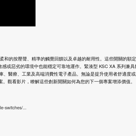
供極其柔和的按壓聲、精準的觸覺回饋以及卓越的耐用性。這些開關的額
噪音敏感或惡劣的環境中也能穩定可靠地運作。緊湊型 KSC XA 系列兼
車、醫療、工業及高端消費性電子產品。無論是提升使用者舒適度或
決方案。觀看影片，瞭解這些創新開關如何為您的下一個專案增添價值。
e-switches/...