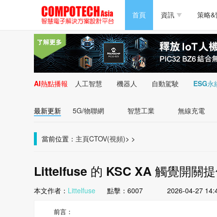
半導體/零組件
首頁
資訊
策略&
PC/周邊
半導體/零組件
新能源
PC/周邊
AI熱點播報
人工智慧
機器人
自動駕駛
ESG永
新能源
最新更新
5G/物聯網
智慧工業
無線充電
當前位置：
主頁
CTOV(視頻)
>
>
Littelfuse 的 KSC XA
本文作者：
Littelfuse
點擊：
6007
2026-04-27 14:
前言：