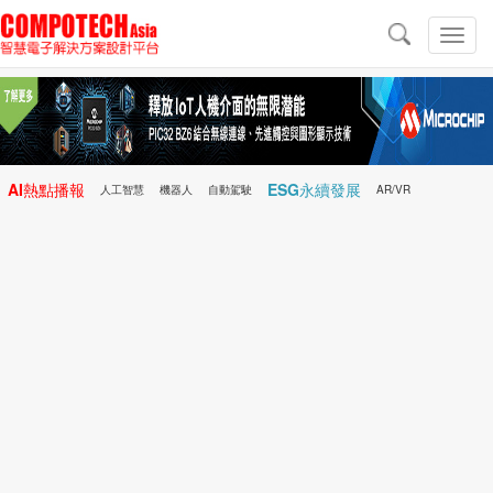
導
航
切
換
導
航
AI熱點播報
ESG永續發展
人工智慧
機器人
自動駕駛
AR/VR
Microchip
電子雜誌/e-Magazine
行動醫療