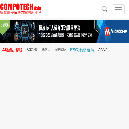
導
航
切
換
導
航
AI熱點播報
ESG永續發展
人工智慧
機器人
自動駕駛
AR/VR
Microchip
電子雜誌/e-Magazine
行動醫療