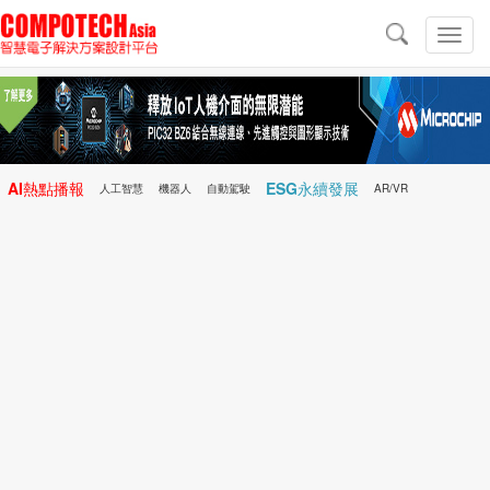
導
航
切
換
導
航
AI熱點播報
ESG永續發展
人工智慧
機器人
自動駕駛
AR/VR
Microchip
電子雜誌/e-Magazine
行動醫療