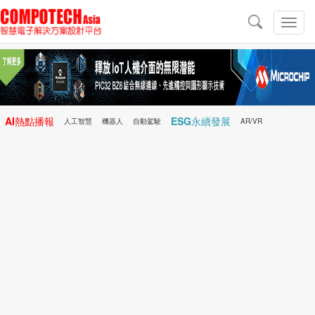
導
航
切
換
導
航
AI熱點播報
ESG永續發展
人工智慧
機器人
自動駕駛
AR/VR
Microchip
電子雜誌/e-Magazine
行動醫療