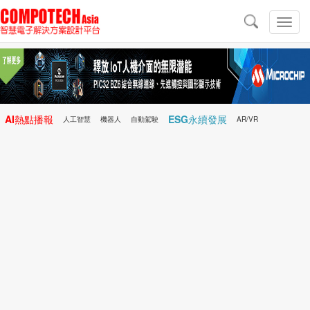
導
航
切
換
導
航
AI熱點播報
ESG永續發展
人工智慧
機器人
自動駕駛
AR/VR
Microchip
電子雜誌/e-Magazine
行動醫療