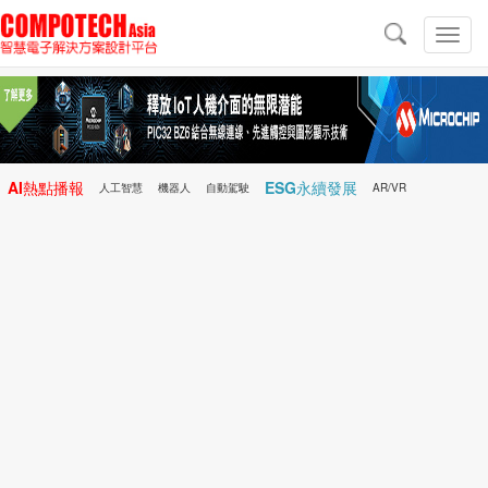
導
航
切
換
導
航
AI熱點播報
ESG永續發展
人工智慧
機器人
自動駕駛
AR/VR
Microchip
電子雜誌/e-Magazine
行動醫療