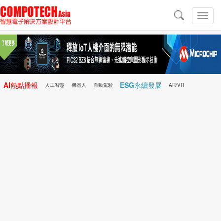
導
航
切
換
導
航
AI熱點播報
ESG永續發展
人工智慧
機器人
自動駕駛
AR/VR
Microchip
電子雜誌/e-Magazine
行動醫療