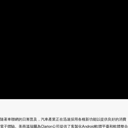
隨著車聯網的日漸普及，汽車產業正在迅速採用各種新功能以提供良好的消費
電子體驗。美商溫瑞爾為Clarion公司提供了客製化Android軟體平臺和軟體整合