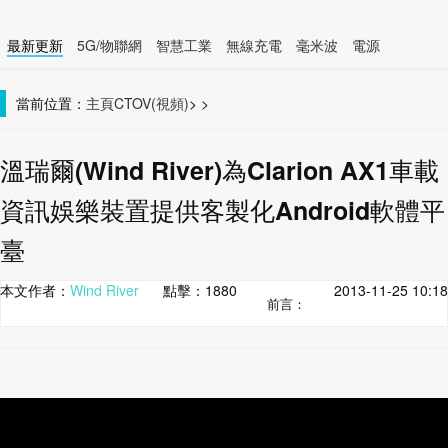
最新更新
5G/物聯網
智慧工業
無線充電
毫米波
電源
智慧裝置
無線連接
當前位置：
主頁
CTOV(視頻)
>
>
溫瑞爾(Wind River)為Clarion AX1車載
資訊娛樂裝置提供客製化Android軟體平
臺
本文作者：
Wind River
點擊：
1880
2013-11-25 10:18
前言：