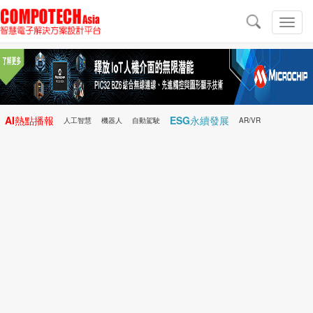
導
航
切
換
導
航
AI熱點播報
ESG永續發展
人工智慧
機器人
自動駕駛
AR/VR
Microchip
電子雜誌/e-Magazine
行動醫療