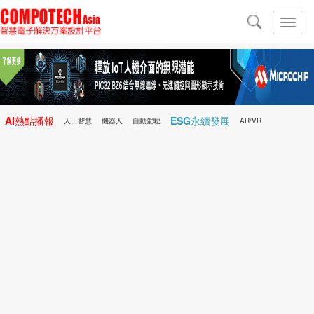
導
航
切
換
導
航
AI熱點播報
ESG永續發展
人工智慧
機器人
自動駕駛
AR/VR
Microchip
電子雜誌/e-Magazine
行動醫療