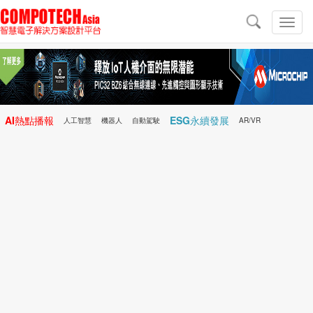
導
航
切
換
導
航
AI熱點播報
ESG永續發展
人工智慧
機器人
自動駕駛
AR/VR
Microchip
電子雜誌/e-Magazine
行動醫療