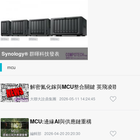
峰會匯聚 21 間生態系統合作夥
Synology® 群暉科技發表
DiskStation neo+ 系列，以低入手門
mcu
檻享有高
解密氮化鎵與MCU整合關鍵 英飛凌聯手大聯大
大聯大詮鼎集團
2026-05-11 14:24:45
MCU:邊緣AI與供應鏈重構
編輯部
2026-04-20 20:20:30