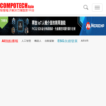
導
航
切
換
導
航
AI熱點播報
ESG永續發展
人工智慧
機器人
自動駕駛
AR/VR
Microchip
電子雜誌/e-Magazine
行動醫療