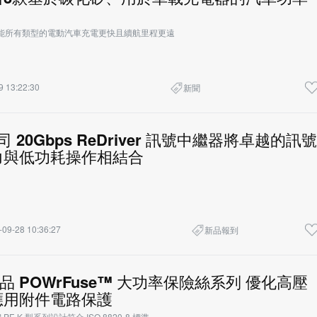
賦能所有類型的電動汽車充電更快且續航里程更遠
9 13:22:30
新聞
公司 20Gbps ReDriver 訊號中繼器將卓越的訊號
力與低功耗操作相結合
-09-28 10:36:27
新品報到
 新品 POWrFuse™ 大功率保險絲系列 優化高壓
V 應用附件電路保護
™ PF-K 型系列設計符合 ISO 8820-8 標準