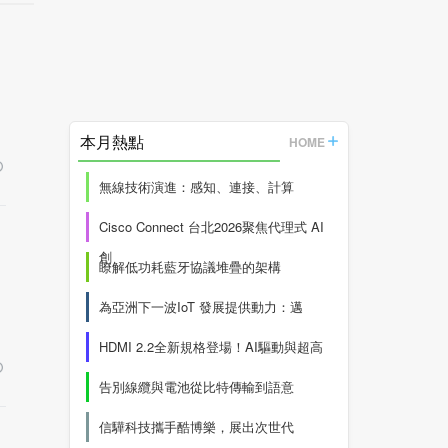
本月熱點
HOME
無線技術演進：感知、連接、計算
Cisco Connect 台北2026聚焦代理式 AI
創
瞭解低功耗藍牙協議堆疊的架構
為亞洲下一波IoT 發展提供動力：邁
HDMI 2.2全新規格登場！AI驅動與超高
告別線纜與電池從比特傳輸到語意
信驊科技攜手酷博樂，展出次世代