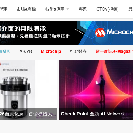
測試量測
通訊/網路
智慧設計
電源技術
汽車
營運
市場&商機
技術&應用
專題
CTOV(視頻)
最
軟體/工具
醫療電子
醫療電子
通訊&網路
介面
測試量測
通訊/網路
智慧設計
電源技術
汽車
人工智慧
安防監控
類比技術
LED/照明技術
微處
軟體/工具
醫療電子
醫療電子
通訊&網路
介面
嵌入技術
感測技術
量測
續發展
AR/VR
Microchip
行動醫療
電子雜誌/e-Magazi
人工智慧
安防監控
類比技術
LED/照明技術
微處
智慧型視覺影像/監
嵌入技術
感測技術
量測
控技術
智慧型視覺影像/監
控技術
026自動化展，首發機器人
Check Point 全新 AI Network
布局機器人與精密
Firewall 顛覆防火牆傳統模式，