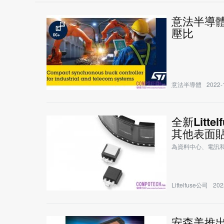
意法半導
壓比
意法半導體
2022-
全新Litt
其他表面貼
為資料中心、電訊
Littelfuse公司
202
安森美推