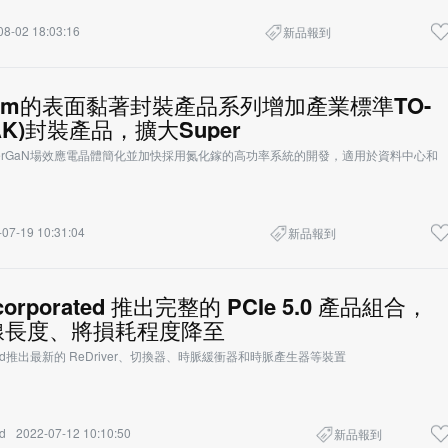
08-02 18:03:16
新品報到
phorm的表面黏著封裝產品系列增加產業標準TO-
PAK)封裝產品，擴大Super
SuperGaN場效應電晶體簡化並加快採用氮化鎵的高功率系統的開發，適用於資料中心和
07-19 10:31:04
新品報到
Incorporated 推出完整的 PCIe 5.0 產品組合，
線長度、將損耗程度降至
porated推出最新的 ReDriver、切換器、時脈緩衝器和時脈產生器等裝置
d
2022-07-12 10:10:50
新品報到