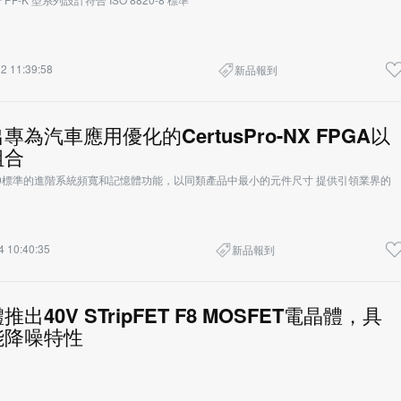
2 11:39:58
新品報到
為汽車應用優化的CertusPro-NX FPGA以
組合
100標準的進階系統頻寬和記憶體功能，以同類產品中最小的元件尺寸 提供引領業界的
4 10:40:35
新品報到
出40V STripFET F8 MOSFET電晶體，具
能降噪特性