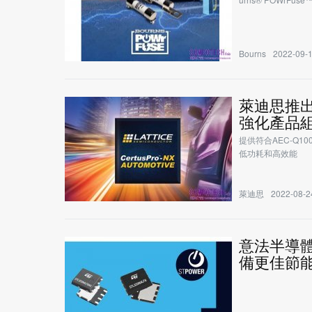
Bourns
2022-09-1
萊迪思推出專
強化產品
提供符合AEC-Q
低功耗和高效能
萊迪思
2022-08-2
意法半導體推
備更佳節