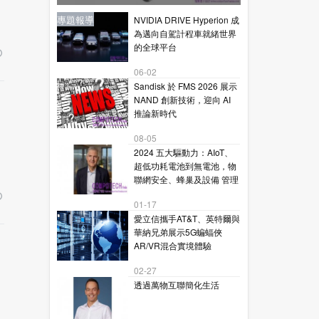
星通訊的下一代毫米波技術
新聞
新聞
專題報導
新聞
專題報導
NVIDIA DRIVE Hyperion 成
為邁向自駕計程車就緒世界
的全球平台
06-02
Sandisk 於 FMS 2026 展示
NAND 創新技術，迎向 AI
推論新時代
08-05
2024 五大驅動力：AIoT、
超低功耗電池到無電池，物
聯網安全、蜂巢及設備 管理
01-17
愛立信攜手AT&T、英特爾與
華納兄弟展示5G蝙蝠俠
AR/VR混合實境體驗
02-27
透過萬物互聯簡化生活