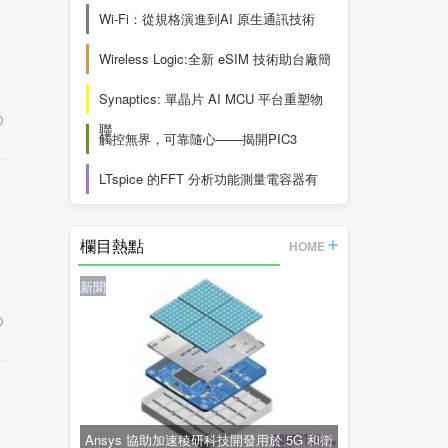
Wi-Fi：從規格演進到AI 原生通訊技術
Wireless Logic:全新 eSIM 技術助台廠簡
Synaptics: 單晶片 AI MCU 平台重塑物
聯
觸控無界，可靠隨心——揭開PIC3
LTspice 的FFT 分析功能測量電容器有
欄目熱點
HOME
新聞
Ansys 協助加速稜研科技開發用於 5G 和衛