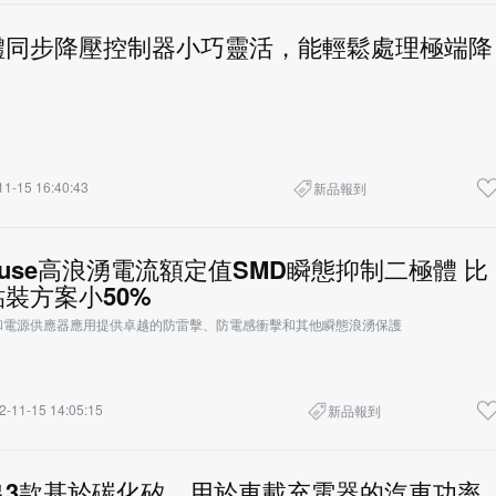
路
體同步降壓控制器小巧靈活，能輕鬆處理極端降
11-15 16:40:43
新品報到
elfuse高浪湧電流額定值SMD瞬態抑制二極體 比
裝方案小50%
和電源供應器應用提供卓越的防雷擊、防電感衝擊和其他瞬態浪湧保護
2-11-15 14:05:15
新品報到
出3款基於碳化矽、用於車載充電器的汽車功率