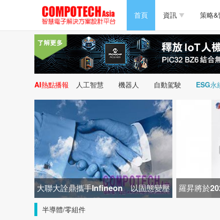
半導體/零組件
首頁
資訊
策略&
PC/周邊
半導體/零組件
新能源
PC/周邊
AI熱點播報
人工智慧
機器人
自動駕駛
ESG永
新能源
大聯大詮鼎攜手Infineon 以固態變壓
羅昇將於2
器打造高效配電新架構
關節模組 
半導體/零組件