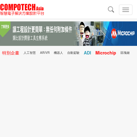
導
航
切
換
導
航
特別企畫
ADI
Microchip
人工智慧
AR/VR
機器人
自動駕駛
區塊鏈
科技前瞻
行動醫療