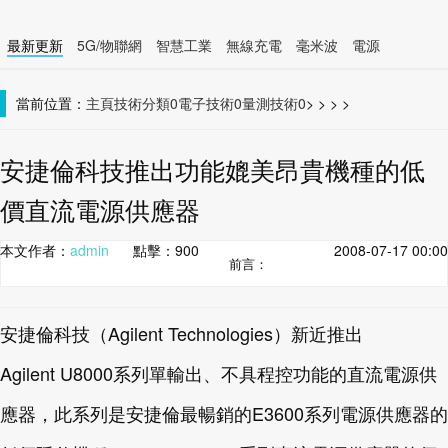
最新更新
5G/物聯網
智慧工業
無線充電
毫米波
電源
智慧裝置
無線連接
當前位置：
主頁
技術分類0
電子技術0
量測技術0
>
>
>
>
安捷倫科技推出功能媲美昂貴機種的低
價直流電源供應器
本文作者：
admin
點擊：
900
2008-07-17 00:00
前言：
安捷倫科技（Agilent Technologies）新近推出
Agilent U8000系列單輸出、不具程控功能的直流電源供
應器，此系列是安捷倫最暢銷的E3600系列電源供應器的