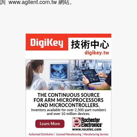
詢 www.agilent.com.tw 網站。