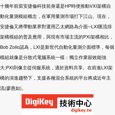
十幾年前當安捷倫科技前身還是HP時便推動VXI架構自
動化量測模組概念，在軍用量測市場打下江山。現在，
安捷倫又將帶動業界對運用乙太網路為介面─LXI匯流排
架構模組的普及應用，與現有市場主流的PXI架構相比，
Bob Zollo認為，LXI是新世代自動化量測介面標準，每個
模組就像是分散式電腦系統一樣：獨立作業卻效能強
大;PXI則像主從伺服系統，適於資料共享。在前進LXI架
構的演進趨勢下，支援各種混合系統的平台將成近年主
流(廖惠如)。