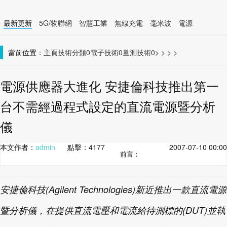
最新更新
5G/物聯網
智慧工業
無線充電
毫米波
電源
智慧裝置
無線連接
當前位置：
主頁
技術分類0
電子技術0
量測技術0
>
>
>
>
電源供應器大進化 安捷倫科技推出第一
台不需經過程式設定的直流電源暨分析
儀
本文作者：
admin
點擊：
4177
2007-07-10 00:00
前言：
安捷倫科技(Agilent Technologies)新近推出一款直流電源
暨分析儀，在提供直流電壓和電流給待測標的(DUT)並執