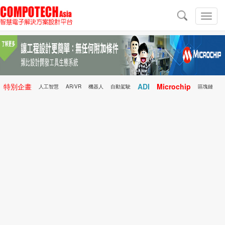
導
航
切
換
導
航
特別企畫
ADI
Microchip
人工智慧
AR/VR
機器人
自動駕駛
區塊鏈
科技前瞻
行動醫療