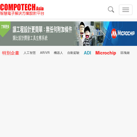
導
航
切
換
導
航
特別企畫
ADI
Microchip
人工智慧
AR/VR
機器人
自動駕駛
區塊鏈
科技前瞻
行動醫療