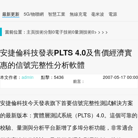
最新更新
5G/物聯網
智慧工業
無線充電
毫米波
電源
智慧裝置
無線連接
當前位置：
主頁
技術分類0
電子技術0
量測技術0
>
>
>
>
安捷倫科技發表PLTS 4.0及售價經濟實
惠的信號完整性分析軟體
本文作者：
admin
點擊：
5436
2007-05-17 00:00
前言：
安捷倫科技今天發表旗下首要信號完整性測試解決方案
的最新版本：實體層測試系統（PLTS）4.0。這個可靠的
校驗、量測與分析平台新增了多埠分析功能，非常適合