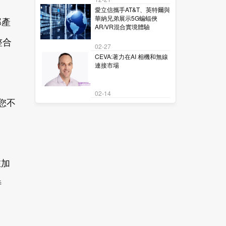
愛立信攜手AT&T、英特爾與
華納兄弟展示5G蝙蝠俠
部產
AR/VR混合實境體驗
整合
02-27
CEVA:著力在AI 相機和無線
連接市場
02-14
您不
在加
特
」