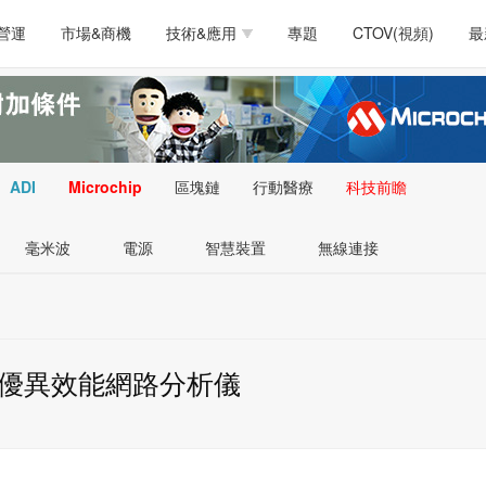
測試量測
通訊/網路
智慧設計
電源技術
汽車
營運
市場&商機
技術&應用
專題
CTOV(視頻)
最
軟體/工具
醫療電子
醫療電子
通訊&網路
介面
測試量測
通訊/網路
智慧設計
電源技術
汽車
人工智慧
安防監控
類比技術
LED/照明技術
微處
軟體/工具
醫療電子
醫療電子
通訊&網路
介面
嵌入技術
感測技術
量測
ADI
Microchip
區塊鏈
行動醫療
科技前瞻
人工智慧
安防監控
類比技術
LED/照明技術
微處
智慧型視覺影像/監
毫米波
電源
智慧裝置
無線連接
嵌入技術
感測技術
量測
控技術
智慧型視覺影像/監
控技術
優異效能網路分析儀