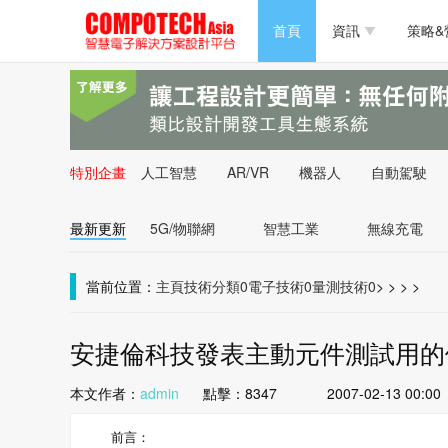
半導體/零組件
首頁
資訊
策略&
PC/周邊
半導體/零組件
新能源
PC/周邊
特別企畫
人工智慧
AR/VR
機器人
自動駕駛
新能源
最新更新
5G/物聯網
智慧工業
無線充電
當前位置：
主頁
技術分類0
電子技術0
量測技術0
>
>
>
>
安捷倫科技發表主動元件測試用的
本文作者：
admin
點擊：
8347
2007-02-13 00:00
前言：