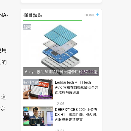
A-
欄目熱點
HOME
。
新聞
使用
測的
Ansys 協助加速稜研科技開發用於 5G 和衛
星通訊的下一代毫米波技術
新聞
新聞
新聞
特別企劃
LeddarTech 和 TTTech
Auto 宣布在自動駕駛安全方
面取得飛躍進展
。這
12-06
穩定
DEEPX在CES 2024上發布
DX-H1，讓高性能、低功耗
AI服務器走進現實
12-21