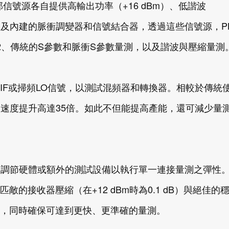
信號源各自提供高輸出功率（+16 dBm）、低諧波
B）、及內建的脈衝調變器和信號結合器，透過這些信號源，PN
22、傳統的S參數和脈衝S參數量測，以及諧波與壓縮量測
IF或掃頻LO信號，以測試混頻器和轉換器。相較於傳統
讓速度提升高達35倍。如此不但能提高產能，還可減少量
信號調節硬體或額外的測試設備以執行單一連接量測之彈性
的接收器壓縮（在+12 dBm時為0.1 dB）與絕佳的
，同時確保可達到更快、更準確的量測。