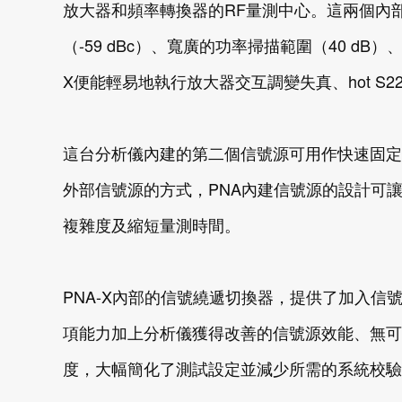
放大器和頻率轉換器的RF量測中心。這兩個內部
（-59 dBc）、寬廣的功率掃描範圍（40 d
X便能輕易地執行放大器交互調變失真、hot S
這台分析儀內建的第二個信號源可用作快速固定
外部信號源的方式，PNA內建信號源的設計可
複雜度及縮短量測時間。
PNA-X內部的信號繞遞切換器，提供了加入
項能力加上分析儀獲得改善的信號源效能、無可匹敵
度，大幅簡化了測試設定並減少所需的系統校驗