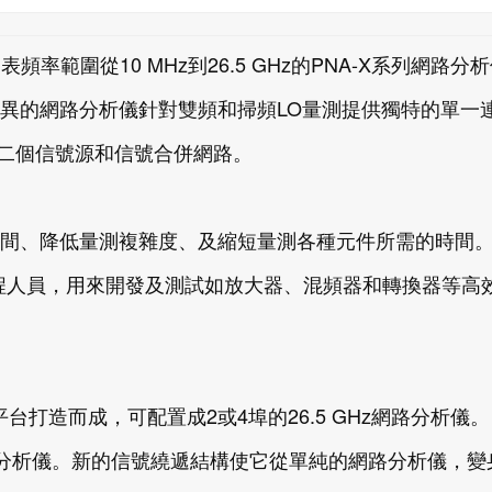
.）日前發表頻率範圍從10 MHz到26.5 GHz的PNA-X系列網路分
異的網路分析儀針對雙頻和掃頻LO量測提供獨特的單一
內建了第二個信號源和信號合併網路。
間、降低量測複雜度、及縮短量測各種元件所需的時間
工程人員，用來開發及測試如放大器、混頻器和轉換器等高
系列平台打造而成，可配置成2或4埠的26.5 GHz網路分析儀。
路分析儀。新的信號繞遞結構使它從單純的網路分析儀，變