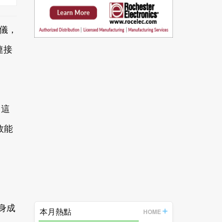
析儀，
連接
。這
效能
身成
本月熱點
HOME