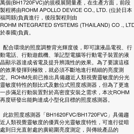
萬個(BH1720FVC)的規模展開量產，在生產方面，前段
製程將由ROHM APOLLO DEVICE CO., LTD. (位於日本
福岡縣)負責進行，後段製程則由
ROHM INTEGRATED SYSTEMS (THAILAND) CO ., LTD
於泰國)負責。
配合環境的照度調整背光輝度後，即可讓液晶電視、行
動電話、行動遊戲機、筆記型電腦等行動電子裝置的液
晶顯示器達成省電及提升辨識性的效果。為了要讓這樣
的效果發揮到極致，就必須不斷地進行精細的亮度測
定。ROHM先前已推出具備趨近人類視覺靈敏度的分光
靈敏度特性的類比式及數位式照度感測器，但為了更進
一步滿足行動裝置對於高密度安裝之需求，本次ROHM
再度研發出能夠達成小型化目標的照度感測器。
此款照度感測器「BH1620FVC/BH1720FVC」具備趨
近人類視覺靈敏度的優異分光靈敏度特性，可進行從暗
處到日光直射處的廣範圍亮度測定，與傳統產品的