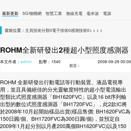
最新更新
5G/物聯網
智慧工業
無線充電
毫米波
電源
智慧裝置
無線連接
當前位置：
主頁
技術分類0
電子技術0
感測技術0
>
>
>
>
ROHM全新研發出2種超小型照度感測器
本文作者：
admin
點擊：
1540
2008-09-29 00:00
前言：
ROHM 全新研發出行動電話等行動裝置、液晶電視專
用，並且具備絕佳的分光靈敏度特性的超小型電流輸出
型類比式照度感測器「BH1620FVC」以及16 bit序列輸
出型的數位式照度感測器「BH1720FVC」，此2款IC將
於2008年10月起開始樣品出貨(樣品售價: BH1620FVC為
150日圓/個、BH1720FVC為300日圓/個)，並預定自
2009年1月起分別以月產200萬個BH1620FVC)以及150