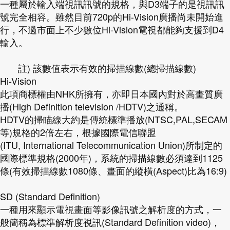
一種屬於輸入端視訊訊號的規格，與D3端子的是視訊訊
號完全相容。雖然目前720p的Hi-Vision廣播尚未開始進
行，不過市面上不少數位Hi-Vision電視都能夠支援到D4
輸入。
註) 該數值表示有效的掃描線數(總掃描線數)
Hi-Vision
此項商標權由NHK所擁有，亦即日本國內對於高畫質廣
播(High Definition television /HDTV)之通稱。
HDTV的掃瞄線大約是傳統標準播放(NTSC,PAL,SECAM
等)規格的2倍左右，根據國際電信聯盟
(ITU, International Telecommunication Union)所制定的
國際標準規格(2000年)，系統的掃描線數必須達到1125
條(有效掃描線數1080條、畫面的縱橫(Aspect)比為16:9)
SD (Standard Definition)
一種用來顯示電視畫面等影像訊號之解析度的方式，一
般簡稱為標準解析度視訊(Standard Definition video)，