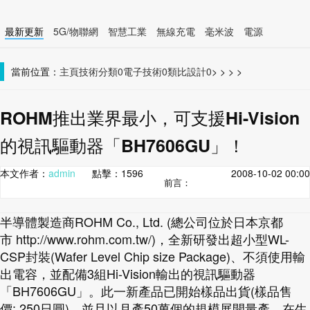
最新更新
5G/物聯網
智慧工業
無線充電
毫米波
電源
智慧裝置
無線連接
當前位置：
主頁
技術分類0
電子技術0
類比設計0
>
>
>
>
ROHM推出業界最小，可支援Hi-Vision
的視訊驅動器「BH7606GU」！
本文作者：
admin
點擊：
1596
2008-10-02 00:00
前言：
半導體製造商ROHM Co., Ltd. (總公司位於日本京都
市 http://www.rohm.com.tw/)，全新研發出超小型WL-
CSP封裝(Wafer Level Chip size Package)、不須使用輸
出電容，並配備3組Hi-Vision輸出的視訊驅動器
「BH7606GU」。此一新產品已開始樣品出貨(樣品售
價: 250日圓)，並且以月產50萬個的規模展開量產，在生