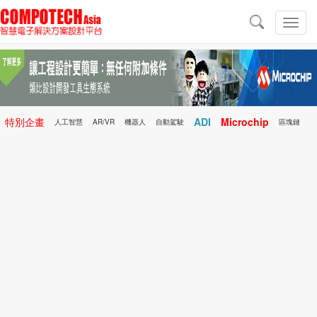
導
航
切
換
導
航
特別企畫
ADI
Microchip
人工智慧
AR/VR
機器人
自動駕駛
區塊鏈
科技前瞻
行動醫療