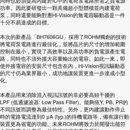
同時也必須提高內建於IC中的電荷泵電路所需之負電源
功率。因此要研發出一顆具備超小型體積並內建電荷
泵，同時還要能夠對應Hi-Vision的無電容驅動器是一件
十分不易達成的目標。
本次的新產品「BH7606GU」採用了ROHM獨創的技術
將電荷泵電路進行最佳化，並將晶片的尺寸的增加範圍
控制在最小，實現了高效率以及高功率的負電源產生電
路，同時也不須外接大容量輸出的電容。如此一來，即
使外接電容的安裝尺寸包含在內，Hi-Vision視訊驅動器
的尺寸仍為業界最小，成功地讓裝置更進一步達成小型
化。
本產品用來消除混入視訊訊號的非必要高頻干擾的
LPF (低通濾波器: Low Pass Filter)、能夠依Y, PB, PR的
不同訊號而調整為最佳特性。另外，更內建讓動作停止
時的電路電流達到0 μA (typ.)的待機電路等，備有讓行動
裝置更為省電的功能。未來ROHM將致力於開發出能符