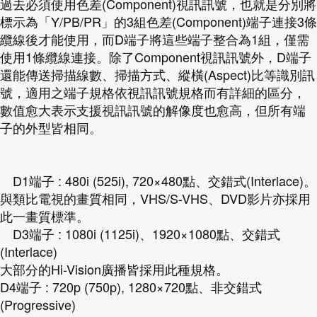
過去必須使用色差(Component)視訊訊號，也就是分別將
標示為「Y/PB/PR」的3組色差(Component)端子連接3條
纜線後才能使用，而D端子將這些端子整合為1組，僅需
使用1條纜線連接。除了Component視訊訊號外，D端子
還能傳送掃描線數、掃描方式、縱橫(Aspect)比等識別訊
號，適用之端子規格依視訊訊號規格而有詳細的區分，
數值愈大表示支援視訊訊號的解像度也愈高，但所有端
子的外型皆相同。
D1端子 : 480i (525i), 720×480點、交錯式(Interlace)。
與類比電視的畫質相同，VHS/S-VHS、DVD影片亦採用
此一畫質標準。
D3端子 : 1080i (1125i)、1920×1080點、交錯式
(Interlace)
大部分的Hi-Vision廣播皆採用此種規格。
D4端子 : 720p (750p), 1280×720點、非交錯式
(Progressive)