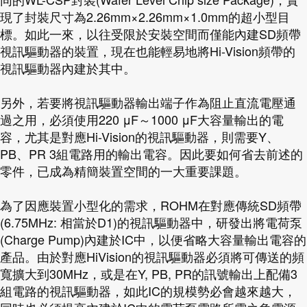
現了封裝尺寸為2.26mm×2.26mm×1.0mm的超小型目
標。如此一來，以往受限於安裝空間而僅能內建SD頻帶
視訊驅動器的裝置，現在也能輕易地將Hi-Vision頻帶的
視訊驅動器內建於其中。
另外，若要將視訊驅動器輸出端子作為阻止直流電壓通
過之用，必須使用220 μF～1000 μF大容量輸出的電
容，尤其是對應Hi-Vision的視訊驅動器，則需要Y、
PB、PR 3組電路用的輸出電容。因此要如何省去前述的
零件，已成為精簡裝置空間的一大重要課題。
為了因應裝置小型化的需求，ROHM在對應傳統SD頻帶
(6.75MHz: 相當於D1)的視訊驅動器中，研發出將電荷泵
(Charge Pump)內建於IC中，以便省略大容量輸出電容的
產品。由於對應HiVision的視訊驅動器必須將可傳送的頻
寬擴大到30MHz，或是在Y, PB, PR的訊號輸出上配備3
組電路的視訊驅動器，如此IC的規模勢必會越來越大，