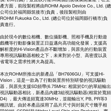
產方面，前段製程將由ROHM Apolo Device Co., Ltd. (總
公司位於福岡縣筑後市)負責，後段製程則由
ROHM Fukuoka Co., Ltd. (總公司位於福岡縣行橋市)負
責進行。
由於現今的數位相機、數位攝影機、照相手機及行動遊
戲機等行動影像裝置正日益邁向高功能化發展，支援高
解析度的Hi-Vision產品亦不斷增加，與原先的行動裝置
專用視訊驅動器相較之下，未來對於小型、高密度以及
省電等之需求性將大為提高。
本次ROHM所推出的新產品「BH7606GU」可支援Hi-
Vision，這是一款為了行動裝置所特別研發的視訊驅動
器，與原先支援SD頻帶(6.75MHz: 相當於D1)的單組輸出
視訊驅動器相比，新產品內建3組視訊驅動器(相當於寬頻
D4) ，最大傳送頻寬達30MHz，並能輸出Y, PB, PR等3
種訊號。由於本產品採用了晶片尺寸與封裝尺寸幾乎相
同的WL-CSP封裝(Wafer Level Chip size Package)，實