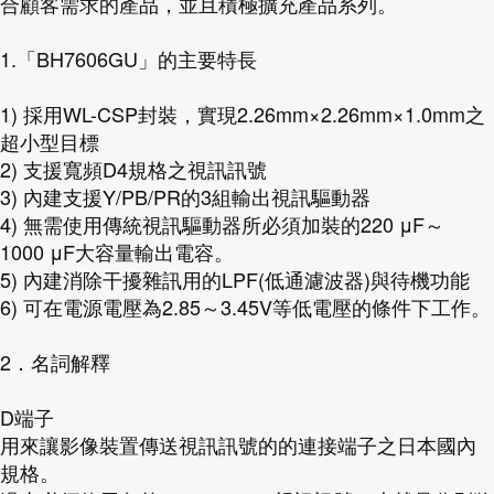
合顧客需求的產品，並且積極擴充產品系列。
1.「BH7606GU」的主要特長
1) 採用WL-CSP封裝，實現2.26mm×2.26mm×1.0mm之
超小型目標
2) 支援寬頻D4規格之視訊訊號
3) 內建支援Y/PB/PR的3組輸出視訊驅動器
4) 無需使用傳統視訊驅動器所必須加裝的220 μF～
1000 μF大容量輸出電容。
5) 內建消除干擾雜訊用的LPF(低通濾波器)與待機功能
6) 可在電源電壓為2.85～3.45V等低電壓的條件下工作。
2．名詞解釋
D端子
用來讓影像裝置傳送視訊訊號的的連接端子之日本國內
規格。