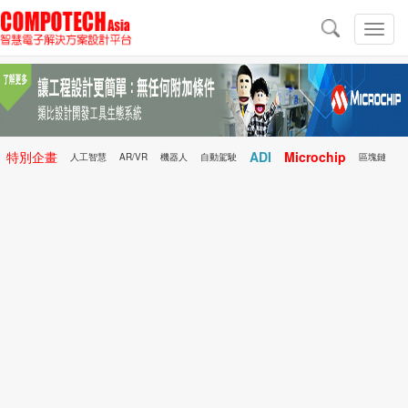
導
航
切
換
導
航
特別企畫
ADI
Microchip
人工智慧
AR/VR
機器人
自動駕駛
區塊鏈
科技前瞻
行動醫療