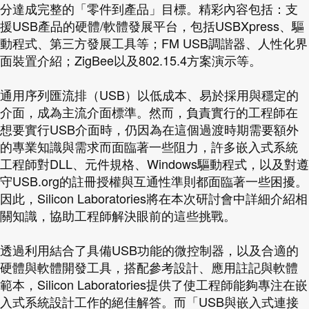
分達成完整的「零件到產品」目標。精彩內容包括：支
援USB產品的硬體/軟體發展平台，包括USBXpress、驅
動程式、第三方發展工具等；FM USB調諧器、人性化界
面裝置介紹；ZigBee以及802.15.4方案演示等。
通用序列匯流排（USB）以低成本、易於採用與穩定的
介面，成為主流介面標準。然而，負責實行的工程師在
想要實行USB介面時，仍因為在這個過渡時期需要額外
的專業知識與需求而面臨著一些阻力，許多嵌入式系統
工程師對DLL、元件規格、Windows驅動程式，以及對遵
守USB.org的註冊授權與互通性準則都面臨著一些困擾。
因此，Silicon Laboratories將在本次研討會中詳細介紹相
關知識，協助工程師解決眼前的這些挑戰。
透過利用結合了具備USB功能的微控制器，以及合適的
硬體與軟體開發工具，搭配參考設計、應用註記與軟體
範本，Silicon Laboratories提供了使工程師能夠專注在嵌
入式系統設計工作的絕佳解答。而「USB與嵌入式連接