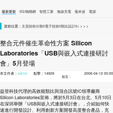
最新更新
5G/物聯網
智慧工業
無線充電
毫米波
電源
智慧裝置
無線連接
當前位置：
主頁
技術分類0
電子技術0
類比設計0
>
>
>
>
整合元件催生革命性方案 Silicon
Laboratories「USB與嵌入式連接研討
會」5月登場
本文作者：
admin
點擊：
14929
2006-04-12 00:00
前言：
益登科技代理的高效能類比與混合訊號IC領導廠商
Silicon Laboratories宣佈，將於5月3日在台北、5月10日
在深圳舉辦「USB與嵌入式連接研討會」，介紹如何快
速進行開發設計、利用創新方案開發高度整合產品，充