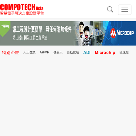
導
航
切
換
導
航
特別企畫
ADI
Microchip
人工智慧
AR/VR
機器人
自動駕駛
區塊鏈
科技前瞻
行動醫療