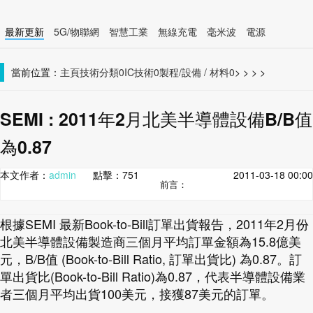
最新更新
5G/物聯網
智慧工業
無線充電
毫米波
電源
智慧裝置
無線連接
當前位置：
主頁
技術分類0
IC技術0
製程/設備 / 材料0
>
>
>
>
SEMI : 2011年2月北美半導體設備B/B值
為0.87
本文作者：
admin
點擊：
751
2011-03-18 00:00
前言：
根據SEMI 最新Book-to-Bill訂單出貨報告，2011年2月份
北美半導體設備製造商三個月平均訂單金額為15.8億美
元，B/B值 (Book-to-Bill Ratio, 訂單出貨比) 為0.87。訂
單出貨比(Book-to-Bill Ratio)為0.87，代表半導體設備業
者三個月平均出貨100美元，接獲87美元的訂單。