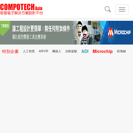
導
航
切
換
導
航
特別企畫
ADI
Microchip
人工智慧
AR/VR
機器人
自動駕駛
區塊鏈
科技前瞻
行動醫療