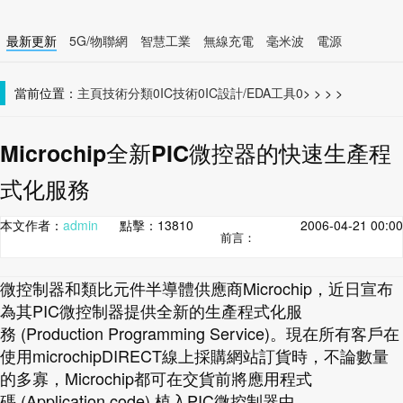
最新更新
5G/物聯網
智慧工業
無線充電
毫米波
電源
智慧裝置
無線連接
當前位置：
主頁
技術分類0
IC技術0
IC設計/EDA工具0
>
>
>
>
Microchip全新PIC微控器的快速生產程
式化服務
本文作者：
admin
點擊：
13810
2006-04-21 00:00
前言：
微控制器和類比元件半導體供應商Microchip，近日宣布
為其PIC微控制器提供全新的生產程式化服
務 (Production Programming Service)。現在所有客戶在
使用microchipDIRECT線上採購網站訂貨時，不論數量
的多寡，Microchip都可在交貨前將應用程式
碼 (Application code) 植入PIC微控制器中。