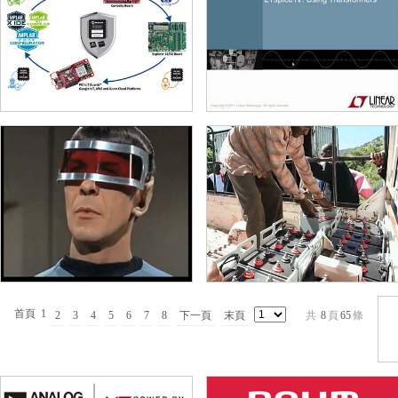
首頁
1
2
3
4
5
6
7
8
下一頁
末頁
共
8
頁
65
條