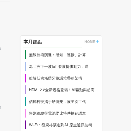
本月熱點
HOME
無線技術演進：感知、連接、計算
為亞洲下一波IoT 發展提供動力：邁
瞭解低功耗藍牙協議堆疊的架構
HDMI 2.2全新規格登場！AI驅動與超高
信驊科技攜手酷博樂，展出次世代
告別線纜與電池從比特傳輸到語意
Wi-Fi：從規格演進到AI 原生通訊技術