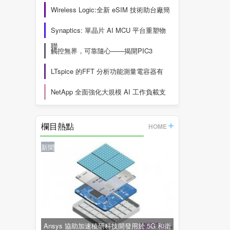
Wireless Logic:全新 eSIM 技術助台廠簡
Synaptics: 單晶片 AI MCU 平台重塑物
聯
觸控無界，可靠隨心——揭開PIC3
LTspice 的FFT 分析功能測量電容器有
NetApp 全面強化大規模 AI 工作負載支
欄目熱點
HOME
新聞
Ansys 協助加速稜研科技開發用於 5G 和衛