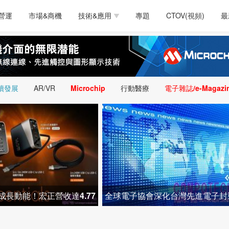
測試量測
通訊/網路
智慧設計
電源技術
汽車
營運
市場&商機
技術&應用
專題
CTOV(視頻)
最
軟體/工具
醫療電子
醫療電子
通訊&網路
介面
測試量測
通訊/網路
智慧設計
電源技術
汽車
人工智慧
安防監控
類比技術
LED/照明技術
微處
軟體/工具
醫療電子
醫療電子
通訊&網路
介面
嵌入技術
感測技術
量測
續發展
AR/VR
Microchip
行動醫療
電子雜誌/e-Magazi
人工智慧
安防監控
類比技術
LED/照明技術
微處
智慧型視覺影像/監
嵌入技術
感測技術
量測
控技術
智慧型視覺影像/監
控技術
成長動能！宏正營收達4.77
全球電子協會深化台灣先進電子封
月歷史新高 帶
技術布局