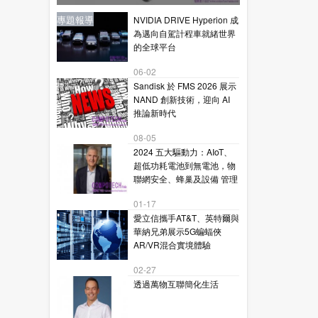
星通訊的下一代毫米波技術
新聞
新聞
專題報導
新聞
專題報導
NVIDIA DRIVE Hyperion 成
為邁向自駕計程車就緒世界
的全球平台
06-02
Sandisk 於 FMS 2026 展示
NAND 創新技術，迎向 AI
推論新時代
08-05
2024 五大驅動力：AIoT、
超低功耗電池到無電池，物
聯網安全、蜂巢及設備 管理
01-17
愛立信攜手AT&T、英特爾與
華納兄弟展示5G蝙蝠俠
AR/VR混合實境體驗
02-27
透過萬物互聯簡化生活