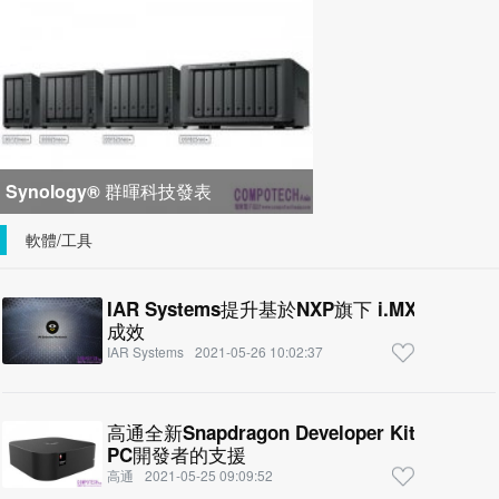
峰會匯聚 21 間生態系統合作夥
Synology® 群暉科技發表
DiskStation neo+ 系列，以低入手門
軟體/工具
檻享有高
IAR Systems提升基於NXP旗下 i.MX RT1160跨界MCU之嵌入式應用開發
成效
IAR Systems
2021-05-26 10:02:37
高通全新Snapdragon Developer Kit增強對
PC開發者的支援
高通
2021-05-25 09:09:52