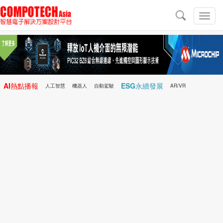
導
航
切
換
導
航
AI熱點播報
ESG永續發展
人工智慧
機器人
自動駕駛
AR/VR
Microchip
電子雜誌/e-Magazine
行動醫療