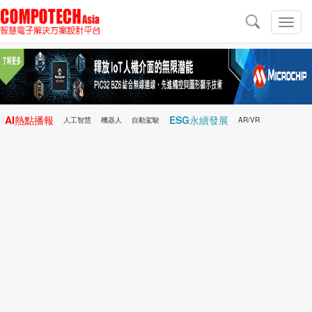
導
航
切
換
導
航
AI熱點播報
ESG永續發展
人工智慧
機器人
自動駕駛
AR/VR
Microchip
電子雜誌/e-Magazine
行動醫療