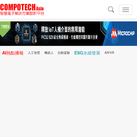
導
航
切
換
導
航
AI熱點播報
ESG永續發展
人工智慧
機器人
自動駕駛
AR/VR
Microchip
電子雜誌/e-Magazine
行動醫療