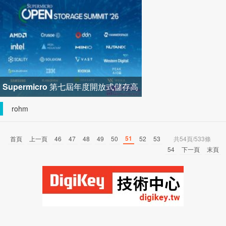
輪迴購落地堅定長期價值成長
Supermicro 第七屆年度開放式儲存高
峰會匯聚 21 間生態系統合作夥
rohm
51
首頁
上一頁
46
47
48
49
50
52
53
共54頁/533條
54
下一頁
末頁