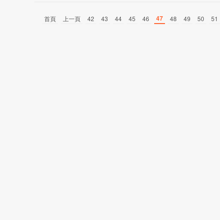
47
首頁
上一頁
42
43
44
45
46
48
49
50
51