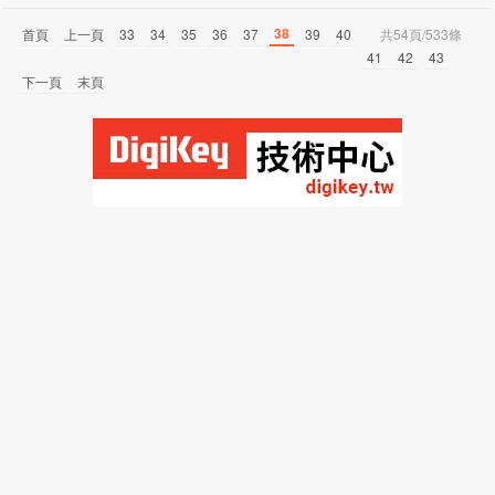
38
首頁
上一頁
33
34
35
36
37
39
40
共54頁/533條
41
42
43
下一頁
末頁