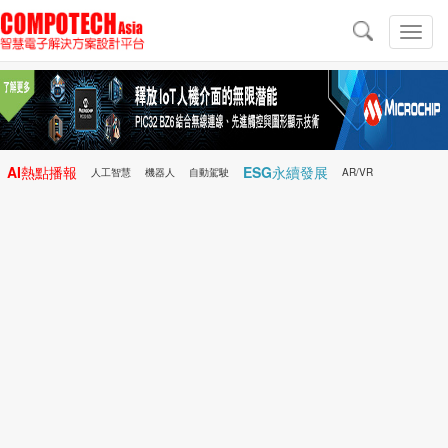
導
航
切
換
導
航
AI熱點播報
ESG永續發展
人工智慧
機器人
自動駕駛
AR/VR
Microchip
電子雜誌/e-Magazine
行動醫療