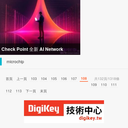
關節模組 布局機器人與精密
Check Point 全新 AI Network
Firewall 顛覆防火牆傳統模式，消弭網
microchip
路
108
首頁
上一頁
103
104
105
106
107
共132頁/1318條
109
110
111
112
113
下一頁
末頁