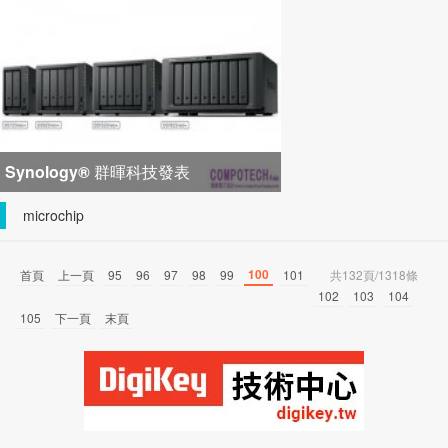
峰會匯聚 21 間生態系統合作夥
Synology® 群暉科技發表
DiskStation neo+ 系列，以低入手門
microchip
檻享有高
100
首頁
上一頁
95
96
97
98
99
101
共132頁/1318條
102
103
104
105
下一頁
末頁