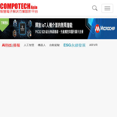
導
航
切
換
導
航
AI熱點播報
ESG永續發展
人工智慧
機器人
自動駕駛
AR/VR
Microchip
電子雜誌/e-Magazine
行動醫療