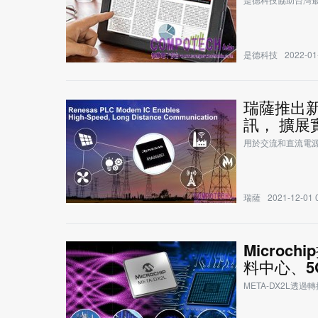
是德科技
2022-01
瑞薩推出
訊， 擴展
用於交流和直流電源
瑞薩
2021-12-01 
Microc
料中心、5
META-DX2L透