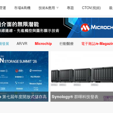
測試量測
通訊/網路
智慧設計
電源技術
汽車
營運
市場&商機
技術&應用
專題
CTOV(視頻)
最
軟體/工具
醫療電子
醫療電子
通訊&網路
介面
測試量測
通訊/網路
智慧設計
電源技術
汽車
人工智慧
安防監控
類比技術
LED/照明技術
微處
軟體/工具
醫療電子
醫療電子
通訊&網路
介面
嵌入技術
感測技術
量測
續發展
AR/VR
Microchip
行動醫療
電子雜誌/e-Magazi
人工智慧
安防監控
類比技術
LED/照明技術
微處
智慧型視覺影像/監
嵌入技術
感測技術
量測
控技術
智慧型視覺影像/監
控技術
icro 第七屆年度開放式儲存高
Synology® 群暉科技發表
1 間生態系統合作夥
DiskStation neo+ 系列，以低入