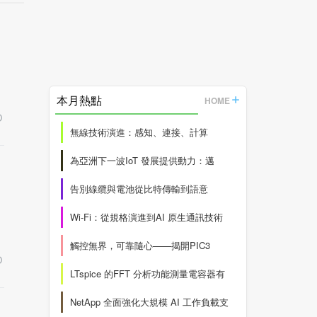
本月熱點
HOME
無線技術演進：感知、連接、計算
為亞洲下一波IoT 發展提供動力：邁
告別線纜與電池從比特傳輸到語意
Wi-Fi：從規格演進到AI 原生通訊技術
觸控無界，可靠隨心——揭開PIC3
LTspice 的FFT 分析功能測量電容器有
NetApp 全面強化大規模 AI 工作負載支