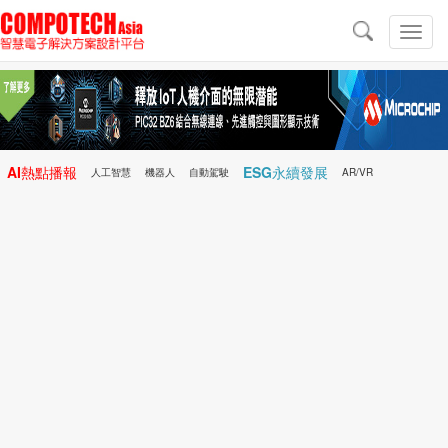
導
航
切
換
導
航
AI熱點播報
ESG永續發展
人工智慧
機器人
自動駕駛
AR/VR
Microchip
電子雜誌/e-Magazine
行動醫療