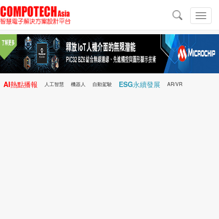
導
航
切
換
導
航
AI熱點播報
ESG永續發展
人工智慧
機器人
自動駕駛
AR/VR
Microchip
電子雜誌/e-Magazine
行動醫療