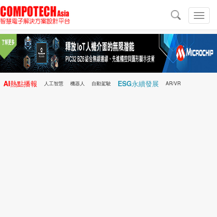
導
航
切
換
導
航
AI熱點播報
ESG永續發展
人工智慧
機器人
自動駕駛
AR/VR
Microchip
電子雜誌/e-Magazine
行動醫療