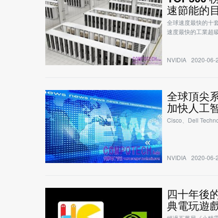
速節能的
全球速度最快的十套超
速度最快的工業超
NVIDIA
2020-06-2
全球頂尖系統
加快人工
Cisco、Dell Te
NVIDIA
2020-06-2
四十年後的
典電玩遊
經過五萬局《小精靈