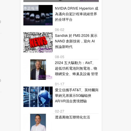
星通訊的下一代毫米波技術
新聞
新聞
專題報導
新聞
專題報導
NVIDIA DRIVE Hyperion 成
為邁向自駕計程車就緒世界
的全球平台
06-02
Sandisk 於 FMS 2026 展示
NAND 創新技術，迎向 AI
推論新時代
08-05
2024 五大驅動力：AIoT、
超低功耗電池到無電池，物
聯網安全、蜂巢及設備 管理
01-17
愛立信攜手AT&T、英特爾與
華納兄弟展示5G蝙蝠俠
AR/VR混合實境體驗
02-27
透過萬物互聯簡化生活