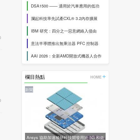
DSA1500 —— 適用於汽車應用的低功
瀾起科技率先試產CXL® 3.2內存擴展
IBM 研究：四分之一惡意網絡入侵由
意法半導體推出無乘法器 PFC 控制器
AAI 2026：全新AMD開放式機器人合作
欄目熱點
HOME
新聞
Ansys 協助加速稜研科技開發用於 5G 和衛