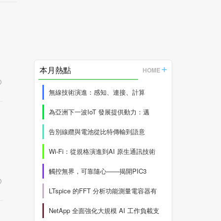
本月熱點
HOME
無線技術演進：感知、連接、計算
為亞洲下一波IoT 發展提供動力：邁
告別線纜與電池從比特傳輸到語意
Wi-Fi：從規格演進到AI 原生通訊技術
觸控無界，可靠隨心——揭開PIC3
LTspice 的FFT 分析功能測量電容器有
NetApp 全面強化大規模 AI 工作負載支