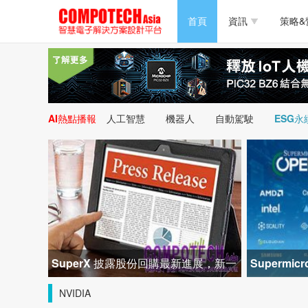
半導體/零組件
首頁
資訊
策略&
PC/周邊
半導體/零組件
新能源
PC/周邊
AI熱點播報
人工智慧
機器人
自動駕駛
ESG永
新能源
SuperX 披露股份回購最新進展，新一
Superm
輪迴購落地堅定長期價值成長
峰會匯聚 2
NVIDIA