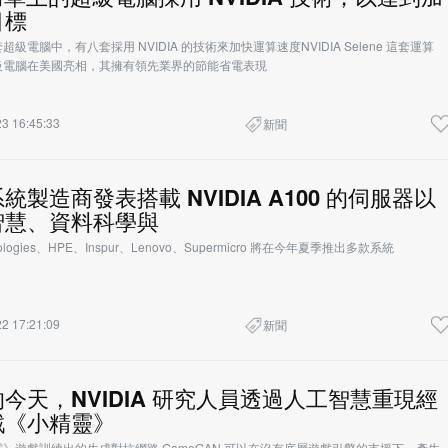
目標
級電腦中，有八套採用 NVIDIA 的技術來加快運算速度NVIDIA Selene 這套運算
級電腦在美國亮相，其擁有領先業界的節能省電表現
3 16:45:33
新聞
製造商發表搭載 NVIDIA A100 的伺服器以
智慧、資料科學與
chnologies、HPE、Inspur、Lenovo、Supermicro 將在今年夏季推出多款系統
2 17:21:09
新聞
今天，NVIDIA 研究人員透過人工智慧重現經
戲《小精靈》
》遊戲訓練出的生成對抗網路 GameGAN 可以在沒有底層遊戲引擎的支援下，產生