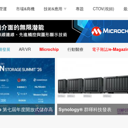
測試量測
通訊/網路
智慧設計
電源技術
汽車
營運
市場&商機
技術&應用
專題
CTOV(視頻)
最
軟體/工具
醫療電子
醫療電子
通訊&網路
介面
測試量測
通訊/網路
智慧設計
電源技術
汽車
人工智慧
安防監控
類比技術
LED/照明技術
微處
軟體/工具
醫療電子
醫療電子
通訊&網路
介面
嵌入技術
感測技術
量測
續發展
AR/VR
Microchip
行動醫療
電子雜誌/e-Magazi
人工智慧
安防監控
類比技術
LED/照明技術
微處
智慧型視覺影像/監
嵌入技術
感測技術
量測
控技術
智慧型視覺影像/監
控技術
icro 第七屆年度開放式儲存高
Synology® 群暉科技發表
1 間生態系統合作夥
DiskStation neo+ 系列，以低入