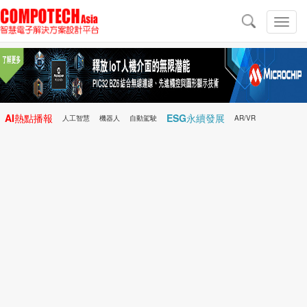
導
航
切
換
導
航
AI熱點播報
ESG永續發展
人工智慧
機器人
自動駕駛
AR/VR
Microchip
電子雜誌/e-Magazine
行動醫療