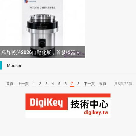
器打造高效配電新架構
羅昇將於2026自動化展，首發機器人
關節模組 布局機器人與精密
Mouser
7
首頁
上一頁
1
2
3
4
5
6
8
下一頁
末頁
共8頁/75條