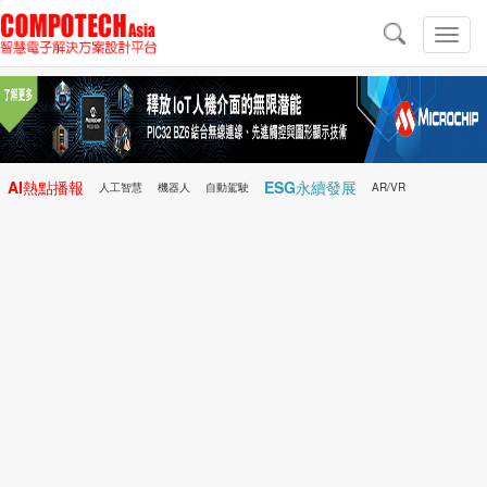
導
航
切
換
導
航
AI熱點播報
ESG永續發展
人工智慧
機器人
自動駕駛
AR/VR
Microchip
電子雜誌/e-Magazine
行動醫療