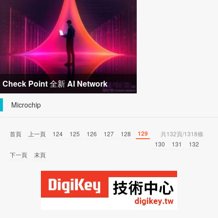
關節模組 布局機器人與精密
Check Point 全新 AI Network
Firewall 顛覆防火牆傳統模式，消弭網
Microchip
路
129
首頁
上一頁
124
125
126
127
128
共132頁/1318條
130
131
132
下一頁
末頁