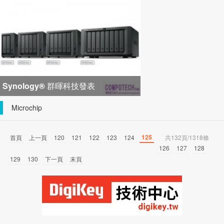
峰會匯聚 21 間生態系統合作夥
Synology® 群暉科技發表
DiskStation neo+ 系列，以低入手門
Microchip
檻享有高
125
首頁
上一頁
120
121
122
123
124
共132頁/1318條
126
127
128
129
130
下一頁
末頁