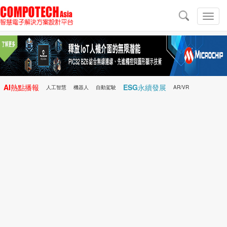
導
航
切
換
導
航
AI熱點播報
ESG永續發展
人工智慧
機器人
自動駕駛
AR/VR
Microchip
電子雜誌/e-Magazine
行動醫療