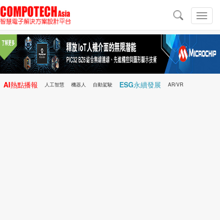
導
航
切
換
導
航
AI熱點播報
ESG永續發展
人工智慧
機器人
自動駕駛
AR/VR
Microchip
電子雜誌/e-Magazine
行動醫療