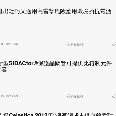
檻享有高
lfuse推出輕巧又適用高雷擊風險應用環境的抗電湧
-03 10:53:56
新品報到
fuse新型SIDACtor®保護晶閘管可提供比箝制元件
電容
-27 15:14:59
新品報到
use入選Celestica 2012年“擁有總成本供應商獎計