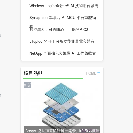
Wireless Logic:全新 eSIM 技術助台廠簡
Synaptics: 單晶片 AI MCU 平台重塑物
聯
觸控無界，可靠隨心——揭開PIC3
LTspice 的FFT 分析功能測量電容器有
NetApp 全面強化大規模 AI 工作負載支
欄目熱點
HOME
新聞
Ansys 協助加速稜研科技開發用於 5G 和衛