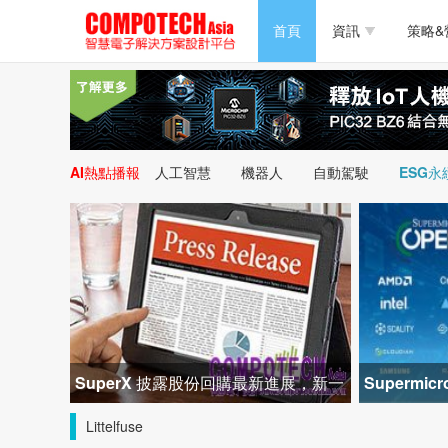
半導體/零組件
首頁
資訊
策略&
PC/周邊
半導體/零組件
新能源
PC/周邊
AI熱點播報
人工智慧
機器人
自動駕駛
ESG永
新能源
SuperX 披露股份回購最新進展，新一
Superm
輪迴購落地堅定長期價值成長
峰會匯聚 2
Littelfuse