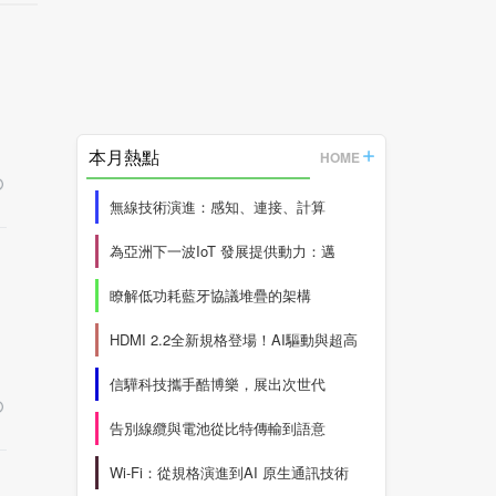
本月熱點
HOME
無線技術演進：感知、連接、計算
為亞洲下一波IoT 發展提供動力：邁
瞭解低功耗藍牙協議堆疊的架構
HDMI 2.2全新規格登場！AI驅動與超高
信驊科技攜手酷博樂，展出次世代
告別線纜與電池從比特傳輸到語意
Wi-Fi：從規格演進到AI 原生通訊技術