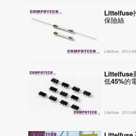
Litte
保險絲
Littelfuse
2013-09
Littel
低45%的
Littelfuse
2013-08
Littelf