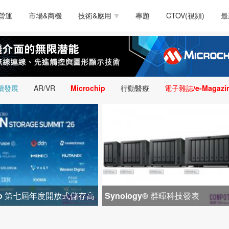
測試量測
通訊/網路
智慧設計
電源技術
汽車
營運
市場&商機
技術&應用
專題
CTOV(視頻)
最
軟體/工具
醫療電子
醫療電子
通訊&網路
介面
測試量測
通訊/網路
智慧設計
電源技術
汽車
人工智慧
安防監控
類比技術
LED/照明技術
微處
軟體/工具
醫療電子
醫療電子
通訊&網路
介面
嵌入技術
感測技術
量測
續發展
AR/VR
Microchip
行動醫療
電子雜誌/e-Magazi
人工智慧
安防監控
類比技術
LED/照明技術
微處
智慧型視覺影像/監
嵌入技術
感測技術
量測
控技術
智慧型視覺影像/監
控技術
icro 第七屆年度開放式儲存高
Synology® 群暉科技發表
1 間生態系統合作夥
DiskStation neo+ 系列，以低入