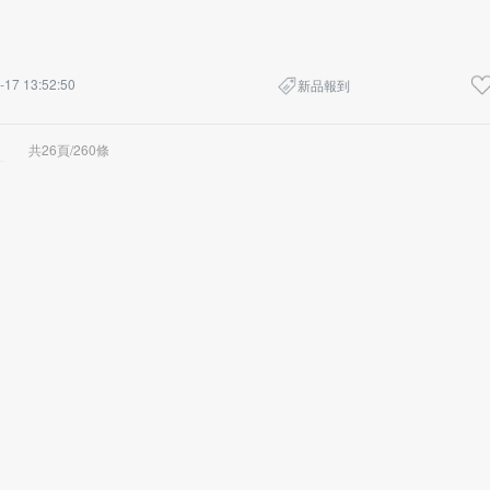
-17 13:52:50
新品報到
共26頁/260條