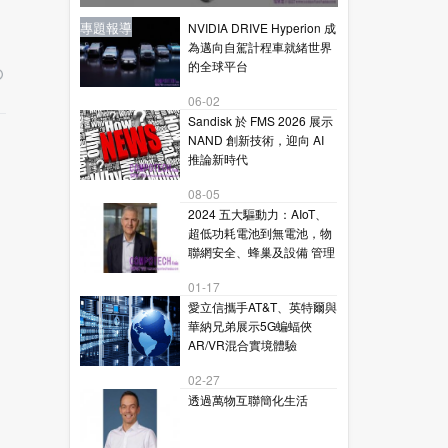
星通訊的下一代毫米波技術
新聞
新聞
專題報導
新聞
專題報導
NVIDIA DRIVE Hyperion 成
為邁向自駕計程車就緒世界
的全球平台
06-02
Sandisk 於 FMS 2026 展示
NAND 創新技術，迎向 AI
推論新時代
08-05
2024 五大驅動力：AIoT、
超低功耗電池到無電池，物
聯網安全、蜂巢及設備 管理
01-17
愛立信攜手AT&T、英特爾與
華納兄弟展示5G蝙蝠俠
AR/VR混合實境體驗
02-27
透過萬物互聯簡化生活