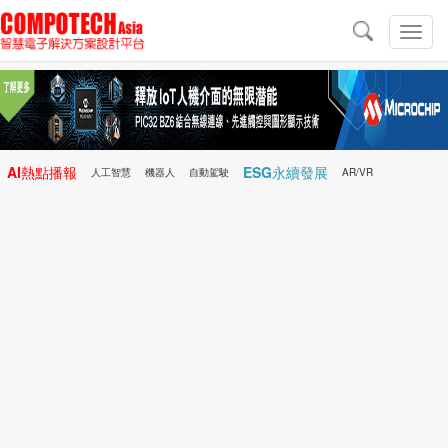
導
航
切
換
導
航
AI熱點播報
ESG永續發展
人工智慧
機器人
自動駕駛
AR/VR
Microchip
電子雜誌/e-Magazine
行動醫療