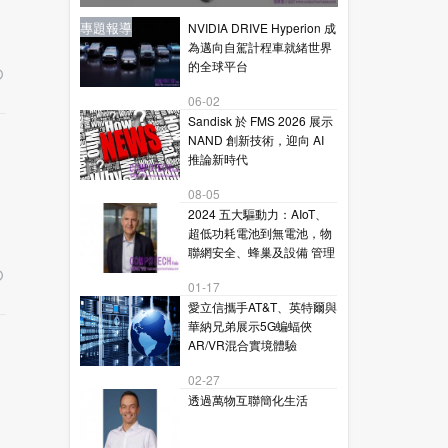
星通訊的下一代毫米波技術
新聞
新聞
專題報導
新聞
專題報導
NVIDIA DRIVE Hyperion 成
為邁向自駕計程車就緒世界
的全球平台
06-02
Sandisk 於 FMS 2026 展示
NAND 創新技術，迎向 AI
推論新時代
08-05
2024 五大驅動力：AIoT、
超低功耗電池到無電池，物
聯網安全、蜂巢及設備 管理
01-17
愛立信攜手AT&T、英特爾與
華納兄弟展示5G蝙蝠俠
AR/VR混合實境體驗
02-27
透過萬物互聯簡化生活