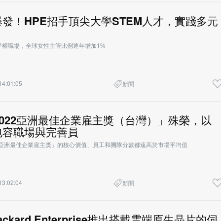
發！HPE招手頂尖大學STEM人才，實踐多元
平權職場，全球女性主管比例逐年增加1℅
14:01:05
新聞
2022亞洲最佳企業雇主獎（台灣）」殊榮，以
包容職場與完善員
22亞洲最佳企業雇主獎」的核心價值、員工和團隊分數都遠高於市場平均值
13:02:04
新聞
 Packard Enterprise推出搭載雲端原生晶片的伺