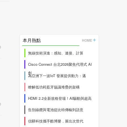
本月熱點
HOME
無線技術演進：感知、連接、計算
Cisco Connect 台北2026聚焦代理式 AI
創
為亞洲下一波IoT 發展提供動力：邁
瞭解低功耗藍牙協議堆疊的架構
HDMI 2.2全新規格登場！AI驅動與超高
告別線纜與電池從比特傳輸到語意
信驊科技攜手酷博樂，展出次世代