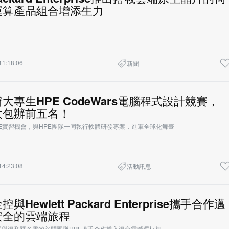
運算產品組合增添生力
11:18:06
新聞
大專生HPE CodeWars電腦程式設計競賽，
大包辦前五名！
E實習機會，與HPE團隊一同執行軟體研發專案，進軍全球化舞臺
14:23:08
活動訊息
Hewlett Packard Enterprise攜手合作邁
安全的雲端旅程
與混和暨多雲的顧問團隊HPE攜手合作導入混合雲營運框架