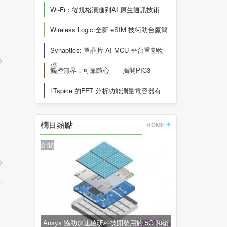
Wi-Fi：從規格演進到AI 原生通訊技術
Wireless Logic:全新 eSIM 技術助台廠簡
Synaptics: 單晶片 AI MCU 平台重塑物
聯
觸控無界，可靠隨心——揭開PIC3
LTspice 的FFT 分析功能測量電容器有
欄目熱點
HOME
新聞
Ansys 協助加速稜研科技開發用於 5G 和衛