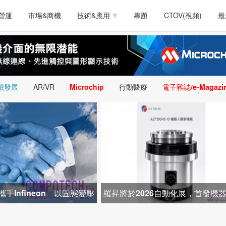
測試量測
通訊/網路
智慧設計
電源技術
汽車
營運
市場&商機
技術&應用
專題
CTOV(視頻)
最
軟體/工具
醫療電子
醫療電子
通訊&網路
介面
測試量測
通訊/網路
智慧設計
電源技術
汽車
人工智慧
安防監控
類比技術
LED/照明技術
微處
軟體/工具
醫療電子
醫療電子
通訊&網路
介面
嵌入技術
感測技術
量測
續發展
AR/VR
Microchip
行動醫療
電子雜誌/e-Magazi
人工智慧
安防監控
類比技術
LED/照明技術
微處
智慧型視覺影像/監
嵌入技術
感測技術
量測
控技術
智慧型視覺影像/監
控技術
手Infineon 以固態變壓
羅昇將於2026自動化展，首發機
配電新架構
關節模組 布局機器人與精密