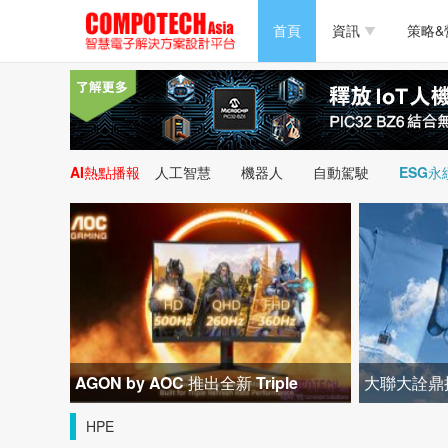
半導體/零組件
首頁
資訊
策略&
PC/周邊
半導體/零組件
新能源
PC/周邊
AI熱點播報
人工智慧
機器人
自動駕駛
ESG永
新能源
AGON by AOC 推出全新 Triple
大聯大詮鼎攜
Refresh Rate 電競顯示器
器打造高效
HPE