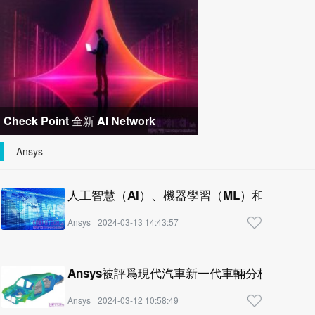
關節模組 布局機器人與精密
Check Point 全新 AI Network
Firewall 顛覆防火牆傳統模式，消弭網
Ansys
路
人工智慧（AI）、機器學習（ML）和模擬如何
Ansys
2024-03-13 14:43:57
Ansys被評爲現代汽車新一代車輛分析的首選
Ansys
2024-03-12 10:58:49