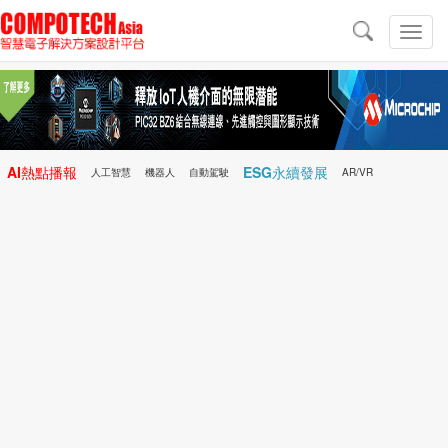
導
航
切
換
導
航
AI熱點播報
ESG永續發展
人工智慧
機器人
自動駕駛
AR/VR
Microchip
電子雜誌/e-Magazine
行動醫療