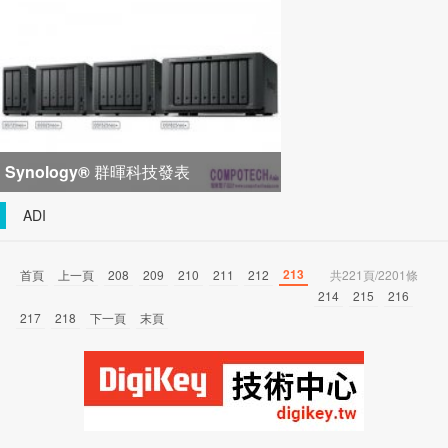
峰會匯聚 21 間生態系統合作夥
Synology® 群暉科技發表
DiskStation neo+ 系列，以低入手門
ADI
檻享有高
213
首頁
上一頁
208
209
210
211
212
共221頁/2201條
214
215
216
217
218
下一頁
末頁