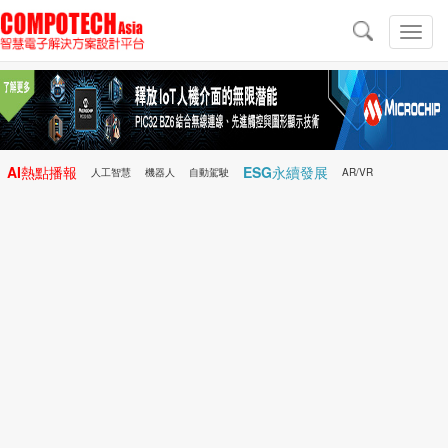
導
航
切
換
導
航
AI熱點播報
ESG永續發展
人工智慧
機器人
自動駕駛
AR/VR
Microchip
電子雜誌/e-Magazine
行動醫療