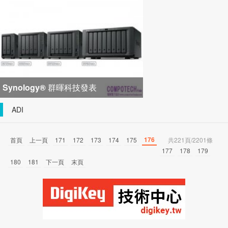
峰會匯聚 21 間生態系統合作夥
Synology® 群暉科技發表
DiskStation neo+ 系列，以低入手門
ADI
檻享有高
176
首頁
上一頁
171
172
173
174
175
共221頁/2201條
177
178
179
180
181
下一頁
末頁