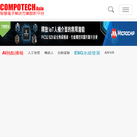
導
航
切
換
導
航
AI熱點播報
ESG永續發展
人工智慧
機器人
自動駕駛
AR/VR
Microchip
電子雜誌/e-Magazine
行動醫療