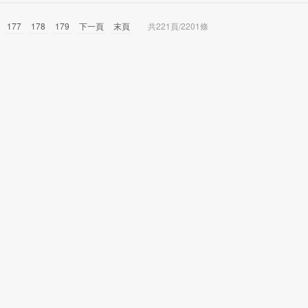
檻享有高
177
178
179
下一頁
末頁
共221頁/2201條