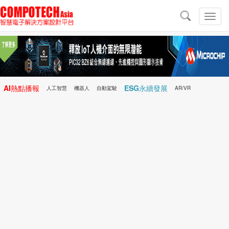
導
航
切
換
導
航
AI熱點播報
ESG永續發展
人工智慧
機器人
自動駕駛
AR/VR
Microchip
電子雜誌/e-Magazine
行動醫療