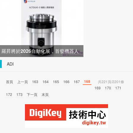
器打造高效配電新架構
羅昇將於2026自動化展，首發機器人
關節模組 布局機器人與精密
ADI
168
首頁
上一頁
163
164
165
166
167
共221頁/2201條
169
170
171
172
173
下一頁
末頁