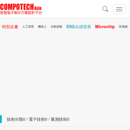
導
航
切
換
導
特別企畫
ESG永續發展
Microchip
航
人工智慧
機器人
自動駕駛
區塊鏈
行動醫療
AR/VR
技術分類0 / 電子技術0 / 量測技術0