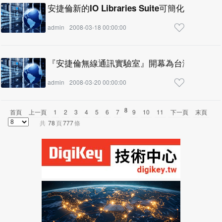
安捷倫新的IO Libraries Suite可簡化LXI
admin
2008-03-18 00:00:00
『安捷倫無線通訊實驗室』開幕為台灣廠商提
admin
2008-03-20 00:00:00
8
首頁
上一頁
1
2
3
4
5
6
7
9
10
11
下一頁
末頁
共
78
頁
777
條