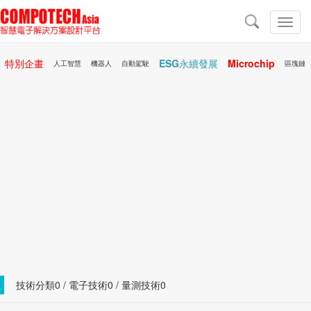
導
航
切
換
導
特別企畫
ESG永續發展
Microchip
航
人工智慧
機器人
自動駕駛
區塊鏈
行動醫療
AR/VR
技術分類0 / 電子技術0 / 量測技術0