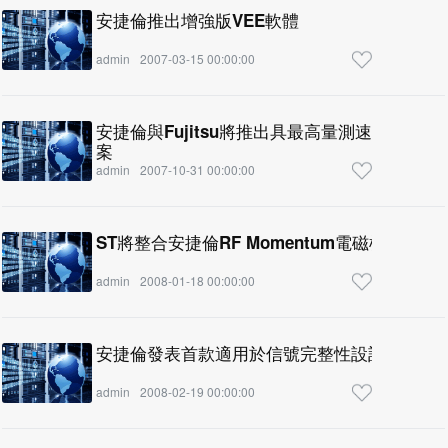
安捷倫推出增強版VEE軟體
admin
2007-03-15 00:00:00
安捷倫與Fujitsu將推出具最高量測速度的行動
案
admin
2007-10-31 00:00:00
ST將整合安捷倫RF Momentum電磁模擬器
admin
2008-01-18 00:00:00
安捷倫發表首款適用於信號完整性設計EDA解
admin
2008-02-19 00:00:00